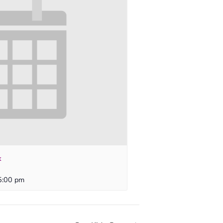
k
5:00 pm