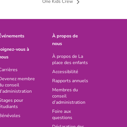
One Kids Crew
Événements
À propos de
nous
Joignez-vous à
À propos de La
nous
place des enfants
Carrières
Accessibilité
Devenez membre
Rapports annuels
du conseil
Membres du
d’administration
conseil
Stages pour
d’administration
étudiants
Foire aux
Bénévoles
questions
Déclaration des