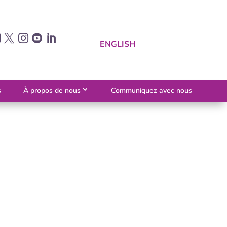





ENGLISH
s
À propos de nous
Communiquez avec nous