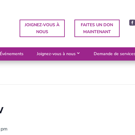
JOIGNEZ-VOUS À
FAITES UN DON
NOUS
MAINTENANT
Événements
Joignez-vous à nous
Demande de service
w
 pm