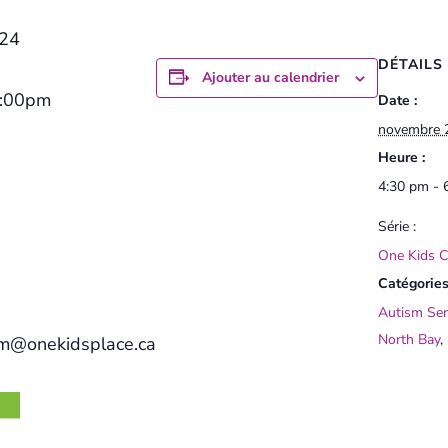
024
DÉTAILS
Ajouter au calendrier
6:00pm
Date :
novembre 
Heure :
4:30 pm - 
Série :
One Kids 
Catégories
Autism Ser
North Bay
,
ism@onekidsplace.ca