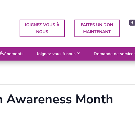
JOIGNEZ-VOUS À
FAITES UN DON
NOUS
MAINTENANT
Événements
Joignez-vous à nous
Demande de service
sm Awareness Month
m