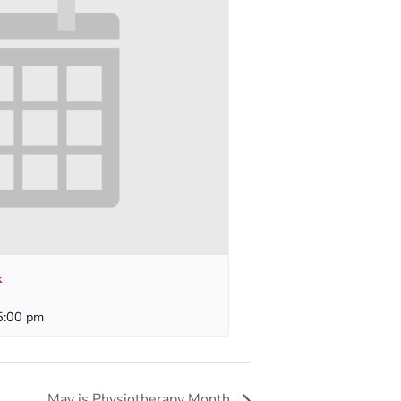
k
5:00 pm
May is Physiotherapy Month