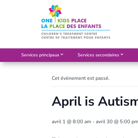
Skip
to
content
Services principaux
Services secondaires
Cet évènement est passé.
April is Auti
avril 1 @ 8:00 am
-
avril 30 @ 5:00 p