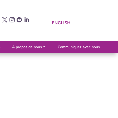





ENGLISH
s
À propos de nous
Communiquez avec nous