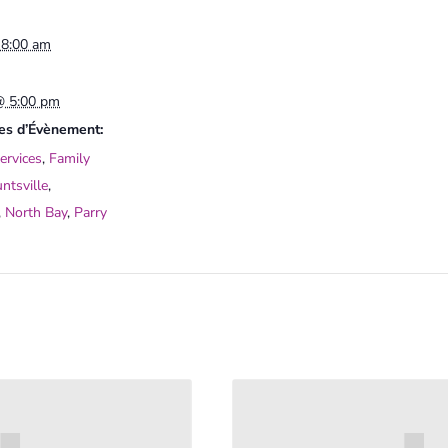
 8:00 am
 @ 5:00 pm
es d’Évènement:
ervices
,
Family
ntsville
,
,
North Bay
,
Parry