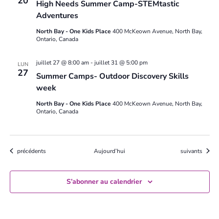
20
High Needs Summer Camp-STEMtastic
Adventures
North Bay - One Kids Place
400 McKeown Avenue, North Bay,
Ontario, Canada
juillet 27 @ 8:00 am
-
juillet 31 @ 5:00 pm
LUN
27
Summer Camps- Outdoor Discovery Skills
week
North Bay - One Kids Place
400 McKeown Avenue, North Bay,
Ontario, Canada
Évènements
Évènements
précédents
Aujourd’hui
suivants
S’abonner au calendrier