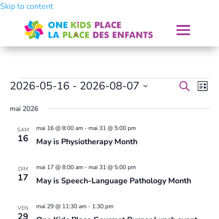
Skip to content
Évènements
Recher
Nav
2026-05-16
 - 
2026-08-07
Recherche
Liste
de
et
Sélectionnez
vue
navigat
mai 2026
une
Év
de
date.
mai 16 @ 8:00 am
-
mai 31 @ 5:00 pm
SAM
vues
16
May is Physiotherapy Month
Évènem
mai 17 @ 8:00 am
-
mai 31 @ 5:00 pm
DIM
17
May is Speech-Language Pathology Month
mai 29 @ 11:30 am
-
1:30 pm
VEN
29